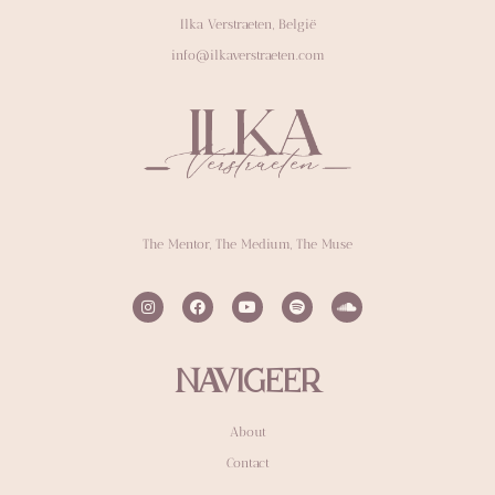
Ilka Verstraeten, België
info@ilkaverstraeten.com
The Mentor, The Medium, The Muse
NAVIGEER
About
Contact