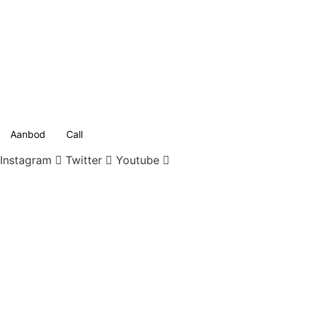
Ga
naar
de
inhoud
Aanbod
Call
Instagram
Twitter
Youtube