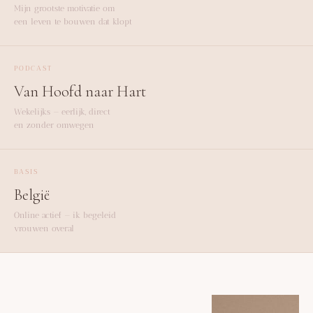
Mijn grootste motivatie om
een leven te bouwen dat klopt
PODCAST
Van Hoofd naar Hart
Wekelijks — eerlijk, direct
en zonder omwegen
BASIS
België
Online actief — ik begeleid
vrouwen overal