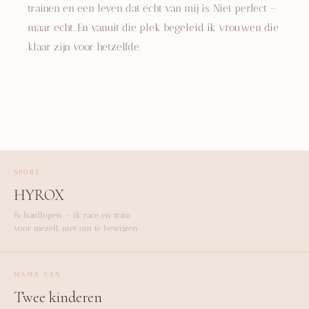
trainen en een leven dat écht van mij is. Niet perfect —
maar echt. En vanuit die plek begeleid ik vrouwen die
klaar zijn voor hetzelfde.
SPORT
HYROX
& hardlopen — ik race en train
voor mezelf, niet om te bewijzen
MAMA VAN
Twee kinderen