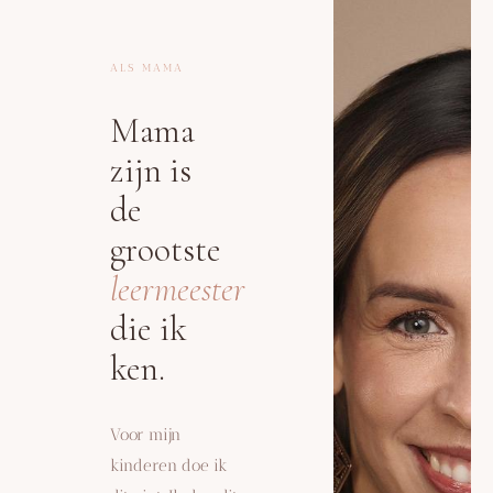
ALS MAMA
Mama
zijn is
de
grootste
leermeester
die ik
ken.
Voor mijn
kinderen doe ik