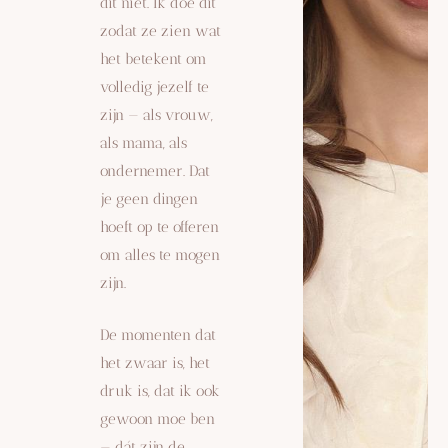
dit niet. Ik doe dit
zodat ze zien wat
het betekent om
volledig jezelf te
zijn — als vrouw,
als mama, als
ondernemer. Dat
je geen dingen
hoeft op te offeren
om alles te mogen
zijn.
De momenten dat
het zwaar is, het
druk is, dat ik ook
gewoon moe ben
— dát zijn de