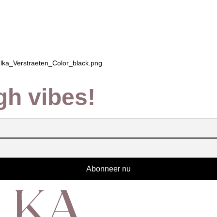
Ilka_Verstraeten_Color_black.png
igh vibes!
Abonneer nu