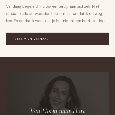
Vandaag begeleid ik vrouwen terug naar zichzelf. Niet
omdat ik alle antwoorden heb — maar omdat ik de weg
ken. En omdat ik weet dat je het niet alleen hoeft te doen.
LEES MIJN VERHAAL
🎙
Van Hoofd naar Hart