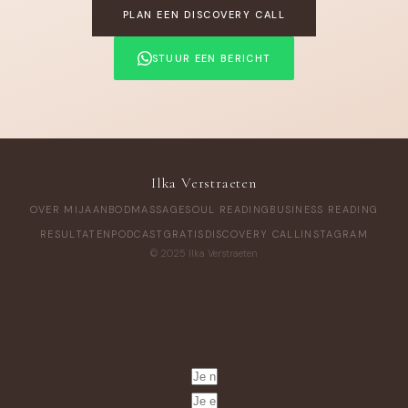
PLAN EEN DISCOVERY CALL
STUUR EEN BERICHT
Ilka Verstraeten
OVER MIJ
AANBOD
MASSAGE
SOUL READING
BUSINESS READING
RESULTATEN
PODCAST
GRATIS
DISCOVERY CALL
INSTAGRAM
© 2025 Ilka Verstraeten
Schrijf je in voor High vibes!