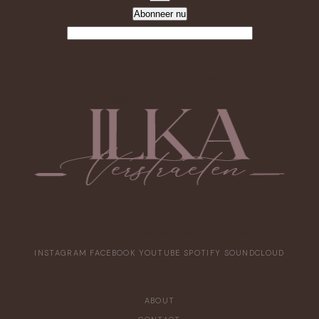
Abonneer nu
Contact
Ilka Verstraeten, België
info@ilkaverstraeten.com
The Mentor, The Medium, The Muse
INSTAGRAM
FACEBOOK
YOUTUBE
SPOTIFY
SOUNDCLOUD
NAVIGEER
ABOUT