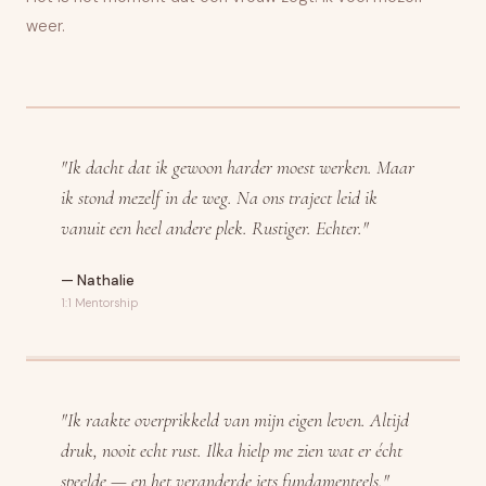
weer.
"Ik dacht dat ik gewoon harder moest werken. Maar
ik stond mezelf in de weg. Na ons traject leid ik
vanuit een heel andere plek. Rustiger. Echter."
— Nathalie
1:1 Mentorship
"Ik raakte overprikkeld van mijn eigen leven. Altijd
druk, nooit echt rust. Ilka hielp me zien wat er écht
speelde — en het veranderde iets fundamenteels."