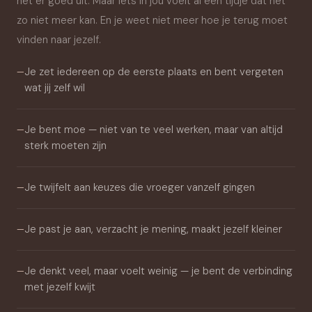
het er goed uit. Maar iets in jou voelt al een tijdje dat het
zo niet meer kan. En je weet niet meer hoe je terug moet
vinden naar jezelf.
Je zet iedereen op de eerste plaats en bent vergeten
—
wat jij zelf wil
Je bent moe — niet van te veel werken, maar van altijd
—
sterk moeten zijn
Je twijfelt aan keuzes die vroeger vanzelf gingen
—
Je past je aan, verzacht je mening, maakt jezelf kleiner
—
Je denkt veel, maar voelt weinig — je bent de verbinding
—
met jezelf kwijt