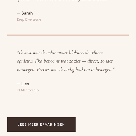
— Sarah
Deep Dive sessie
"Ik wist wat ik wilde maar blokkeerde telkens
opnieuw. Ilka benoemt wat ze ziet — direct, zonder
omwegen. Precies wat ik nodig had om te bewegen."
— Lies
1:1 Mentorship
LEES MEER ERVARINGEN