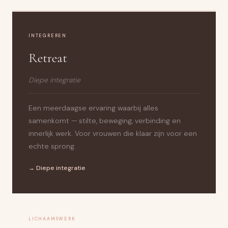
INTEGREREN
Retreat
Diepe integratie
Een meerdaagse ervaring waarbij alles
samenkomt — stilte, beweging, verbinding en
innerlijk werk. Voor vrouwen die klaar zijn voor een
echte sprong.
→ Diepe integratie
LICHAAMSWERK