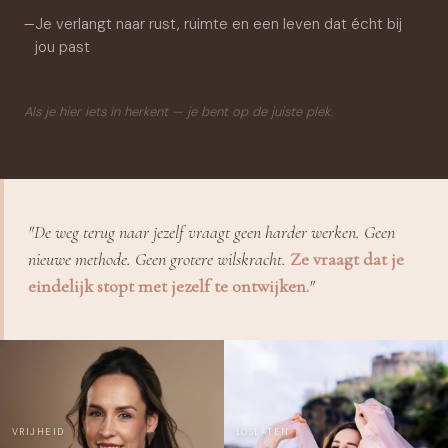
Je verlangt naar rust, ruimte en een leven dat écht bij
—
jou past
Als je hier iets in herkent — je bent op de juiste plek.
"De weg terug naar jezelf vraagt geen harder werken. Geen
nieuwe methode. Geen grotere wilskracht.
Ze vraagt dat je
eindelijk stopt met jezelf te ontwijken.
"
VRIJHEID
LOSLATEN