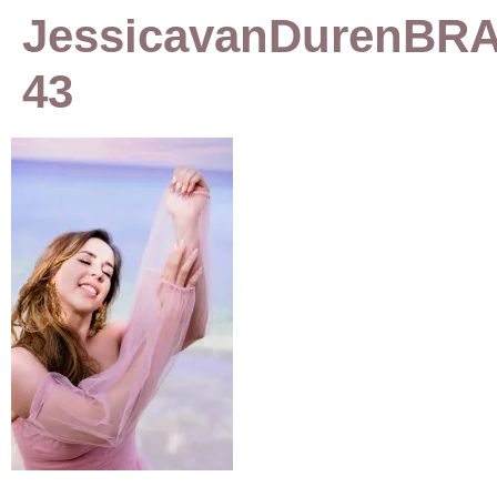
JessicavanDurenBR
43